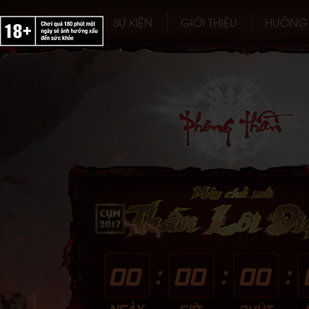
Trang chủ
TIN TỨC
SỰ KIỆN
GIỚI THIỆU
HƯỚNG
00
00
00