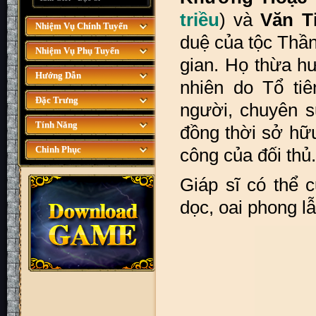
triều
) và
Văn T
Nhiệm Vụ Chính Tuyến
duệ của tộc Thầ
Nhiệm Vụ Phụ Tuyến
gian. Họ thừa hư
Hướng Dẫn
nhiên do Tổ ti
Đặc Trưng
người, chuyên s
Tính Năng
đồng thời sở hữ
Chinh Phục
công của đối thủ.
Giáp sĩ có thể 
dọc, oai phong lẫ