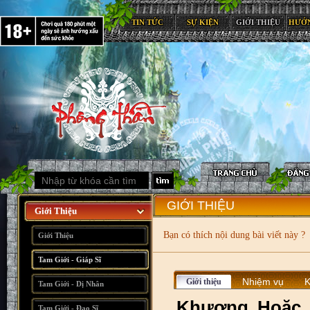
TIN TỨC
SỰ KIỆN
GIỚI THIỆU
HƯỚ
GIỚI THIỆU
Giới Thiệu
Bạn có thích nội dung bài viết này ?
Giới Thiệu
Tam Giới - Giáp Sĩ
Nhiệm vụ
K
Giới thiệu
Tam Giới - Dị Nhân
Khương Hoặc
Tam Giới - Đạo Sĩ