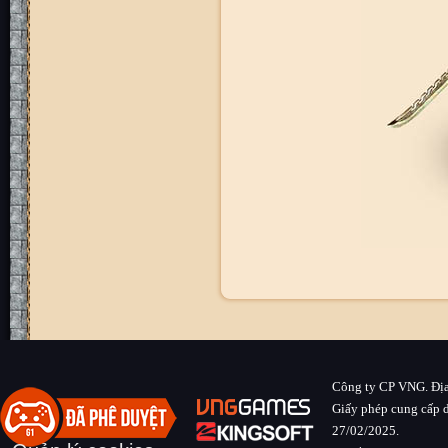
Công ty CP VNG. Địa
Giấy phép cung cấp d
27/02/2025.